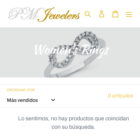
Ir
directamente
Buscar
Ingresar
Carrito
al
contenido
C
Women's Rings
o
l
e
ORDENAR POR
0 artículos
c
c
Lo sentimos, no hay productos que coincidan
con su búsqueda.
i