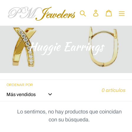
Ir
directamente
Buscar
Ingresar
Carrito
al
contenido
C
Huggie Earrings
o
l
e
ORDENAR POR
0 artículos
c
c
Lo sentimos, no hay productos que coincidan
con su búsqueda.
i