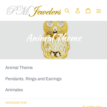
Ir
directamente
Buscar
Ingresar
Carrito
al
contenido
C
Animal Theme
o
l
e
Animal Theme
Pendants, Rings and Earrings
c
Animales
c
i
ORDENAR POR