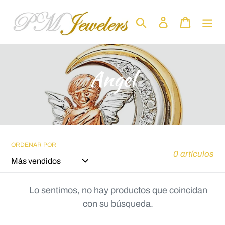
Ir
directamente
Buscar
Ingresar
Carrito
al
contenido
C
Angel
o
l
e
ORDENAR POR
0 artículos
c
c
Lo sentimos, no hay productos que coincidan
con su búsqueda.
i